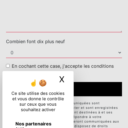
Combien font dix plus neuf
En cochant cette case, j'accepte les conditions
particulières ci-dessous **
X
Masquer le ban
ENVOYER
Ce site utilise des cookies
et vous donne le contrôle
** Les données personnelles communiquées sont
sur ceux que vous
nécessaires aux fins de vous contacter et sont enregistrées
souhaitez activer
dans un fichier informatisé. Elles sont destinées à et ses
sous-traitants dans le seul but de répondre à votre
message. Les données collectées seront communiquées aux
Nos partenaires
seuls destinataires suivants: . Vous disposez de droits