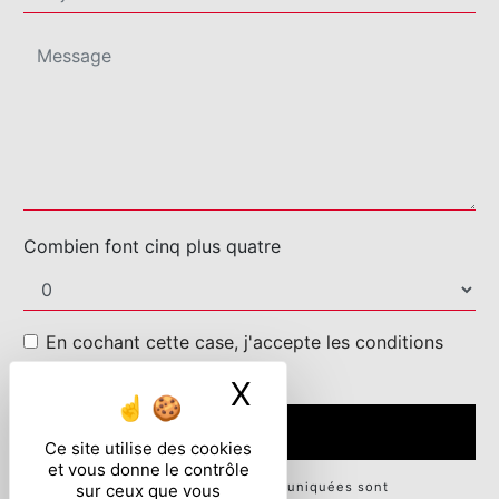
Combien font cinq plus quatre
En cochant cette case, j'accepte les conditions
particulières ci-dessous **
X
Masquer le ban
ENVOYER
Ce site utilise des cookies
et vous donne le contrôle
** Les données personnelles communiquées sont
sur ceux que vous