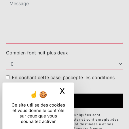
Combien font huit plus deux
En cochant cette case, j'accepte les conditions
particulières ci-dessous **
X
Masquer le ban
ENVOYER
Ce site utilise des cookies
et vous donne le contrôle
** Les données personnelles communiquées sont
sur ceux que vous
nécessaires aux fins de vous contacter et sont enregistrées
souhaitez activer
dans un fichier informatisé. Elles sont destinées à et ses
sous-traitants dans le seul but de répondre à votre