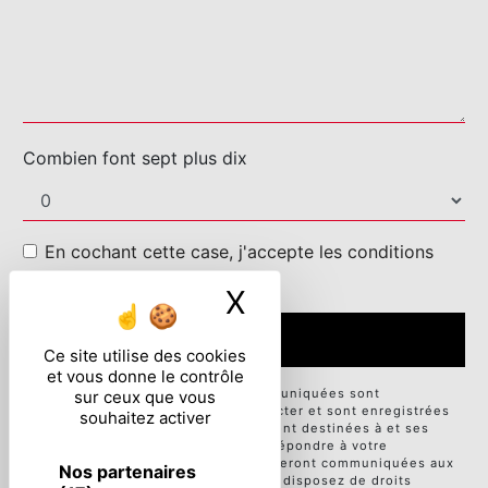
Combien font sept plus dix
En cochant cette case, j'accepte les conditions
particulières ci-dessous **
X
Masquer le ban
ENVOYER
Ce site utilise des cookies
et vous donne le contrôle
** Les données personnelles communiquées sont
sur ceux que vous
nécessaires aux fins de vous contacter et sont enregistrées
souhaitez activer
dans un fichier informatisé. Elles sont destinées à et ses
sous-traitants dans le seul but de répondre à votre
message. Les données collectées seront communiquées aux
Nos partenaires
seuls destinataires suivants: . Vous disposez de droits