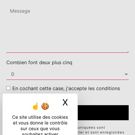
Combien font deux plus cinq
En cochant cette case, j'accepte les conditions
particulières ci-dessous **
X
Masquer le ban
ENVOYER
Ce site utilise des cookies
et vous donne le contrôle
** Les données personnelles communiquées sont
sur ceux que vous
nécessaires aux fins de vous contacter et sont enregistrées
souhaitez activer